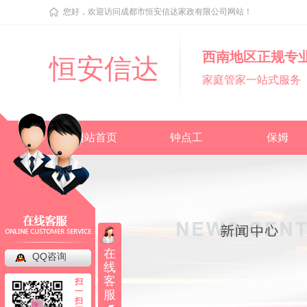
您好，欢迎访问成都市恒安信达家政有限公司网站！
西南地区正规专
恒安信达
家庭管家一站式服务
网站首页
钟点工
保姆
在
QQ咨询
线
客
扫
一
服
扫