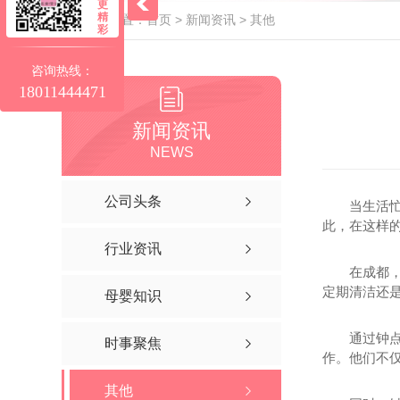
更
精
当前位置：
首页
>
新闻资讯
>
其他
彩
咨询热线：
18011444471
新闻资讯
NEWS
公司头条
当生活
此，在这样
行业资讯
在成都
定期清洁还
母婴知识
通过钟
时事聚焦
作。他们不
其他