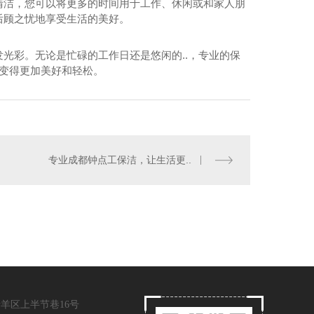
清洁，您可以将更多的时间用于工作、休闲或和家人朋
后顾之忧地享受生活的美好。
光彩。无论是忙碌的工作日还是悠闲的..，专业的保
活变得更加美好和轻松。
专业成都钟点工保洁，让生活更..
成都保姆公司
羊区上半节巷16号